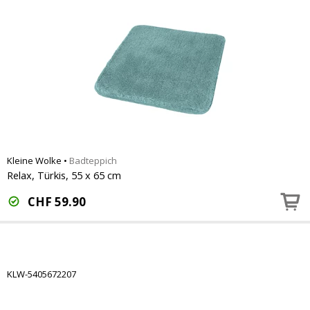
Kleine Wolke
•
Badteppich
Relax, Türkis, 55 x 65 cm
CHF
59.90
KLW-5405672207