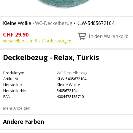
Kleine Wolke
•
WC-Deckelbezug
•
KLW-5405672104
CHF
29.90
In den Warenkorb
versandbereit in 5 - 10 Arbeitstagen
Deckelbezug - Relax, Türkis
Produkttyp:
WC-Deckelbezug
ArtikelNr:
KLW-5405672104
Hersteller:
Kleine Wolke
HerstellerNr:
5405672104
EAN:
4004478135710
mehr Anzeigen
Andere Farben