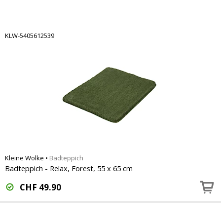
KLW-5405612539
Kleine Wolke
•
Badteppich
Badteppich - Relax, Forest, 55 x 65 cm
CHF
49.90