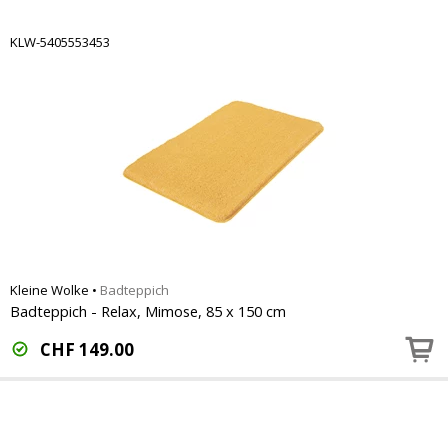
KLW-5405553453
Kleine Wolke
•
Badteppich
Badteppich - Relax, Mimose, 85 x 150 cm
CHF
149.00