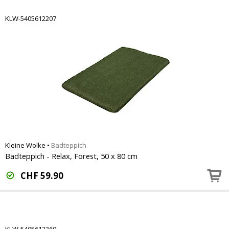
KLW-5405612207
Kleine Wolke
•
Badteppich
Badteppich - Relax, Forest, 50 x 80 cm
CHF
59.90