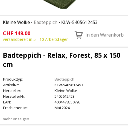
Kleine Wolke
•
Badteppich
•
KLW-5405612453
CHF
149.00
In den Warenkorb
versandbereit in 5 - 10 Arbeitstagen
Badteppich - Relax, Forest, 85 x 150
cm
Produkttyp:
Badteppich
ArtikelNr:
KLW-5405612453
Hersteller:
Kleine Wolke
HerstellerNr:
5405612453
EAN:
4004478350793
Erschienen im:
Mai 2024
mehr Anzeigen