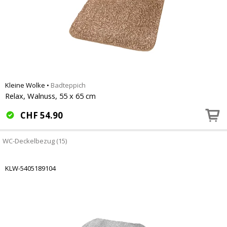
Kleine Wolke
•
Badteppich
Relax, Walnuss, 55 x 65 cm
CHF
54.90
WC-Deckelbezug (15)
KLW-5405189104