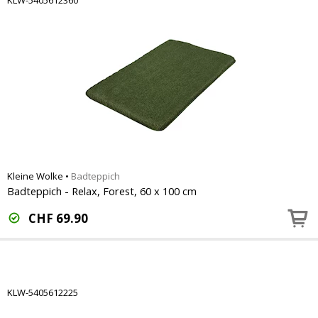
KLW-5405612360
Kleine Wolke
•
Badteppich
Badteppich - Relax, Forest, 60 x 100 cm
CHF
69.90
KLW-5405612225