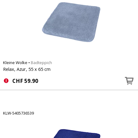
Kleine Wolke
•
Badteppich
Relax, Azur, 55 x 65 cm
CHF
59.90
KLW-5405736539