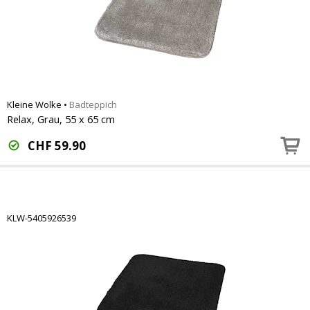
Kleine Wolke
•
Badteppich
Relax, Grau, 55 x 65 cm
CHF
59.90
KLW-5405926539