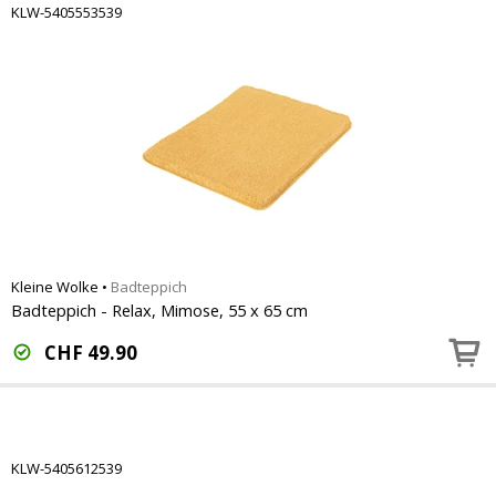
KLW-5405553539
Kleine Wolke
•
Badteppich
Badteppich - Relax, Mimose, 55 x 65 cm
CHF
49.90
KLW-5405612539