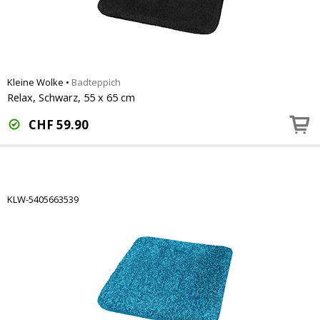
Kleine Wolke
•
Badteppich
Relax, Schwarz, 55 x 65 cm
CHF
59.90
KLW-5405663539