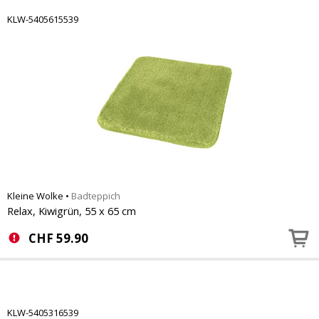
KLW-5405615539
Kleine Wolke
•
Badteppich
Relax, Kiwigrün, 55 x 65 cm
CHF
59.90
KLW-5405316539