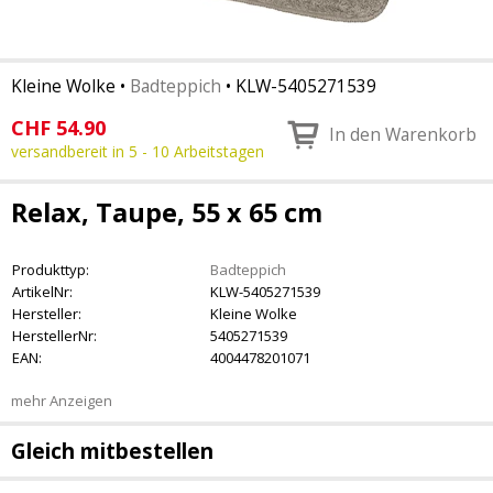
Kleine Wolke
•
Badteppich
•
KLW-5405271539
CHF
54.90
In den Warenkorb
versandbereit in 5 - 10 Arbeitstagen
Relax, Taupe, 55 x 65 cm
Produkttyp:
Badteppich
ArtikelNr:
KLW-5405271539
Hersteller:
Kleine Wolke
HerstellerNr:
5405271539
EAN:
4004478201071
mehr Anzeigen
Gleich mitbestellen