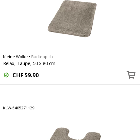
Kleine Wolke
•
Badteppich
Relax, Taupe, 50 x 80 cm
CHF
59.90
KLW-5405271129