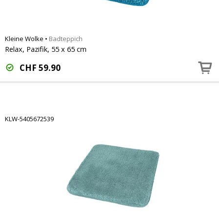
Kleine Wolke
•
Badteppich
Relax, Pazifik, 55 x 65 cm
CHF
59.90
KLW-5405672539