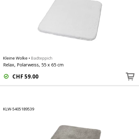
Kleine Wolke
•
Badteppich
Relax, Polarweiss, 55 x 65 cm
CHF
59.00
KLW-5405189539