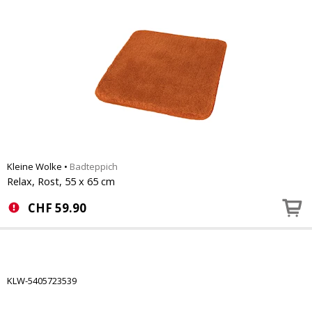
Kleine Wolke
•
Badteppich
Relax, Rost, 55 x 65 cm
CHF
59.90
KLW-5405723539