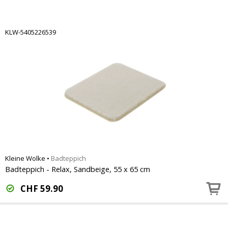
KLW-5405226539
Kleine Wolke
•
Badteppich
Badteppich - Relax, Sandbeige, 55 x 65 cm
CHF
59.90