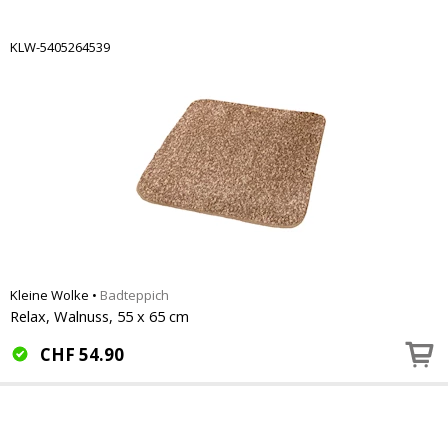
KLW-5405264539
Kleine Wolke
•
Badteppich
Relax, Walnuss, 55 x 65 cm
CHF
54.90