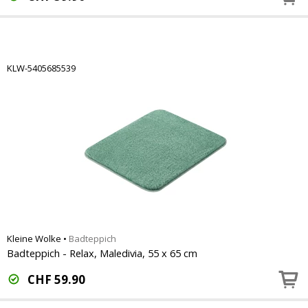
KLW-5405685539
Kleine Wolke
•
Badteppich
Badteppich - Relax, Maledivia, 55 x 65 cm
CHF
59.90