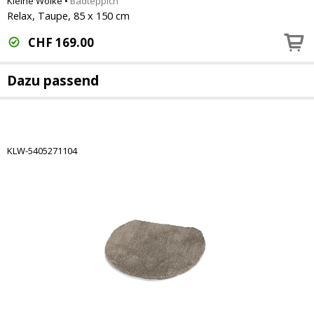
Kleine Wolke
•
Badteppich
Relax, Taupe, 85 x 150 cm
CHF
169.00
Dazu passend
KLW-5405271104