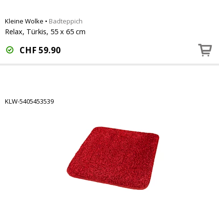
Kleine Wolke
•
Badteppich
Relax, Türkis, 55 x 65 cm
CHF
59.90
KLW-5405453539