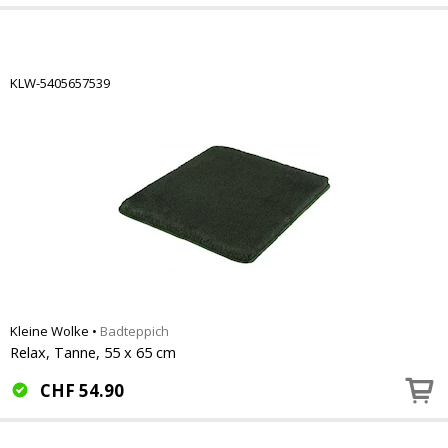
KLW-5405657539
Kleine Wolke
•
Badteppich
Relax, Tanne, 55 x 65 cm
CHF
54.90