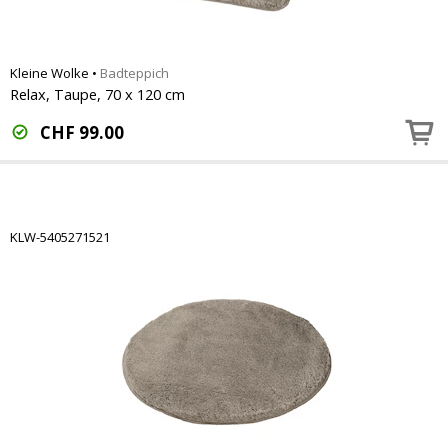
Kleine Wolke
•
Badteppich
Relax, Taupe, 70 x 120 cm
CHF
99.00
KLW-5405271521