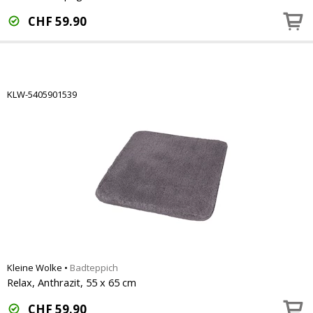
CHF
59.90
KLW-5405901539
Kleine Wolke
•
Badteppich
Relax, Anthrazit, 55 x 65 cm
CHF
59.90