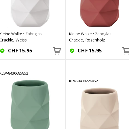
Kleine Wolke
•
Zahnglas
Kleine Wolke
•
Zahnglas
Crackle, Weiss
Crackle, Rosenholz
CHF
15.95
CHF
15.95
KLW-8430685852
KLW-8430226852