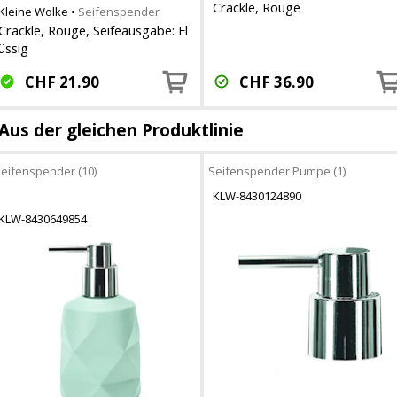
Crackle, Rouge
Kleine Wolke
•
Seifenspender
Crackle, Rouge, Seifeausgabe: Fl
üssig
CHF
21.90
CHF
36.90
Aus der gleichen Produktlinie
eifenspender (10)
Seifenspender Pumpe (1)
KLW-8430124890
KLW-8430649854