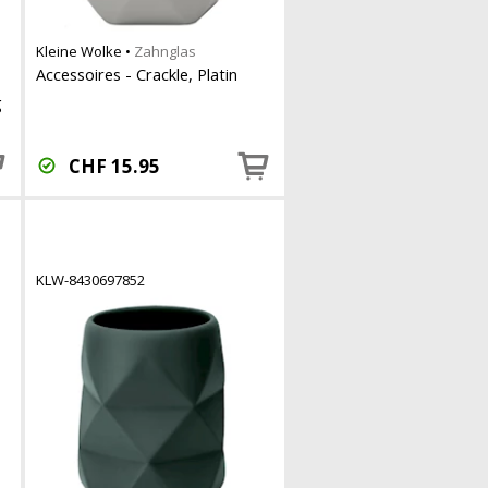
Kleine Wolke
•
Zahnglas
Accessoires - Crackle, Platin
g
CHF
15.95
KLW-8430697852