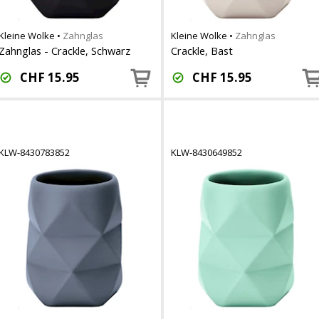
Kleine Wolke
•
Zahnglas
Kleine Wolke
•
Zahnglas
Zahnglas - Crackle, Schwarz
Crackle, Bast
CHF
15.95
CHF
15.95
KLW-8430783852
KLW-8430649852