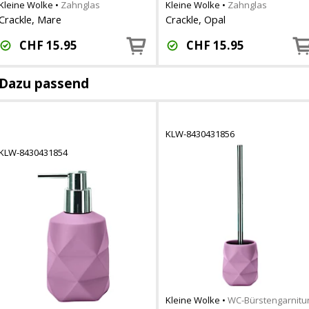
Kleine Wolke
•
Zahnglas
Kleine Wolke
•
Zahnglas
Crackle, Mare
Crackle, Opal
CHF
15.95
CHF
15.95
Dazu passend
KLW-8430431856
KLW-8430431854
Kleine Wolke
•
WC-Bürstengarnitu