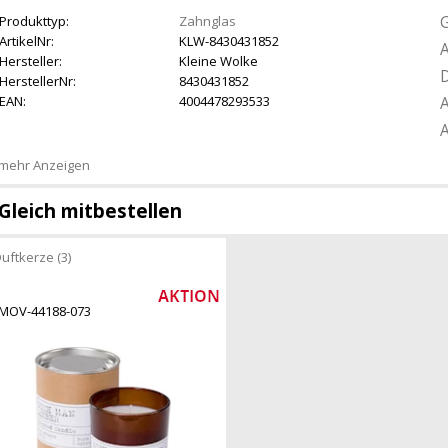
G
Produkttyp:
Zahnglas
ArtikelNr:
KLW-8430431852
A
Hersteller:
Kleine Wolke
D
HerstellerNr:
8430431852
EAN:
4004478293533
A
A
mehr Anzeigen
Gleich mitbestellen
uftkerze (3)
MOV-44188-073