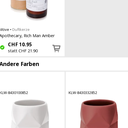
Möve
•
Duftkerze
Apothecary, Rich Man Amber
CHF
10.95
statt CHF 21.90
Andere Farben
KLW-8430100852
KLW-8430332852