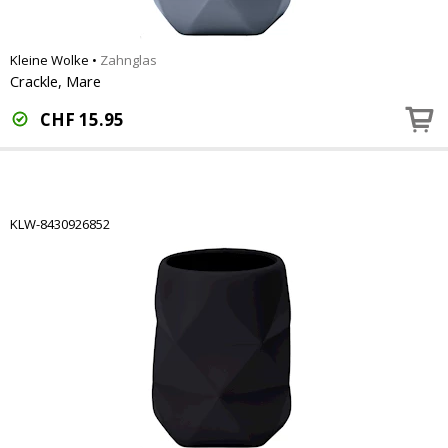
Kleine Wolke
•
Zahnglas
Crackle, Mare
CHF
15.95
KLW-8430926852