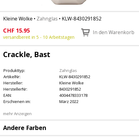
Kleine Wolke
•
Zahnglas
•
KLW-8430291852
CHF
15.95
In den Warenkorb
versandbereit in 5 - 10 Arbeitstagen
Crackle, Bast
Produkttyp:
Zahnglas
ArtikelNr:
KLW-8430291852
Hersteller:
Kleine Wolke
HerstellerNr:
8430291852
EAN:
4004478333178
Erschienen im:
März 2022
mehr Anzeigen
Andere Farben