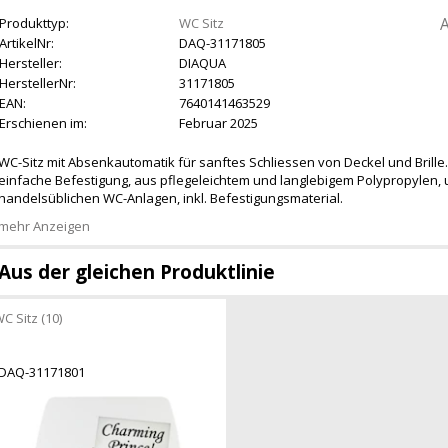
A
Produkttyp:
WC Sitz
ArtikelNr:
DAQ-31171805
Hersteller:
DIAQUA
HerstellerNr:
31171805
EAN:
7640141463529
Erschienen im:
Februar 2025
WC-Sitz mit Absenkautomatik für sanftes Schliessen von Deckel und Brill
einfache Befestigung, aus pflegeleichtem und langlebigem Polypropylen, u
handelsüblichen WC-Anlagen, inkl. Befestigungsmaterial.
mehr Anzeigen
Aus der gleichen Produktlinie
C Sitz (10)
DAQ-31171801