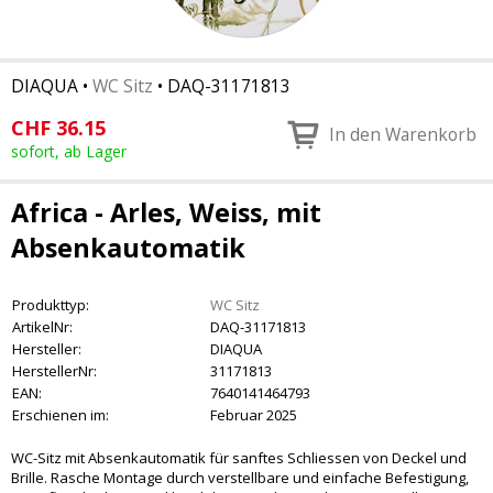
DIAQUA
•
WC Sitz
•
DAQ-31171813
CHF
36.15
In den Warenkorb
sofort, ab Lager
Africa - Arles, Weiss, mit
Absenkautomatik
Produkttyp:
WC Sitz
ArtikelNr:
DAQ-31171813
Hersteller:
DIAQUA
HerstellerNr:
31171813
EAN:
7640141464793
Erschienen im:
Februar 2025
WC-Sitz mit Absenkautomatik für sanftes Schliessen von Deckel und
Brille. Rasche Montage durch verstellbare und einfache Befestigung,