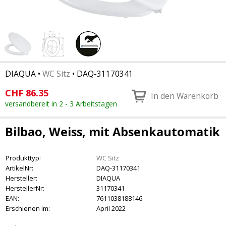
DIAQUA
•
WC Sitz
•
DAQ-31170341
CHF
86.35
In den Warenkorb
versandbereit in 2 - 3 Arbeitstagen
Bilbao, Weiss, mit Absenkautomatik
Produkttyp:
WC Sitz
ArtikelNr:
DAQ-31170341
Hersteller:
DIAQUA
HerstellerNr:
31170341
EAN:
7611038188146
Erschienen im:
April 2022