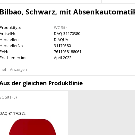
Bilbao, Schwarz, mit Absenkautomati
Produkttyp:
WC Sitz
ArtikelNr:
DAQ-31170380
Hersteller:
DIAQUA
HerstellerNr:
31170380
EAN:
7611038188061
Erschienen im:
April 2022
mehr Anzeigen
Aus der gleichen Produktlinie
C Sitz (3)
DAQ-31170372