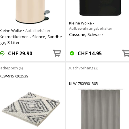
Kleine Wolke
•
Aufbewahrungsbehälter
Kleine Wolke
•
Abfallbehälter
Cassone, Schwarz
Kosmetikeimer - Silence, Sandbe
ige, 3 Liter
CHF
29.90
CHF
14.95
adteppich (6)
Duschvorhang (2)
KLW-9157202539
KLW-7809901305