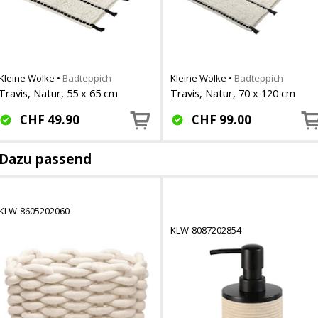
Kleine Wolke
•
Badteppich
Kleine Wolke
•
Badteppich
Travis, Natur, 55 x 65 cm
Travis, Natur, 70 x 120 cm
CHF
49.90
CHF
99.00
Dazu passend
KLW-8605202060
KLW-8087202854