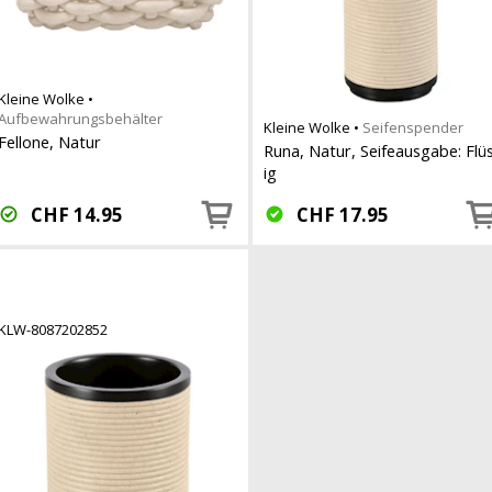
Kleine Wolke
•
Aufbewahrungsbehälter
Kleine Wolke
•
Seifenspender
Fellone, Natur
Runa, Natur, Seifeausgabe: Flü
ig
CHF
14.95
CHF
17.95
KLW-8087202852