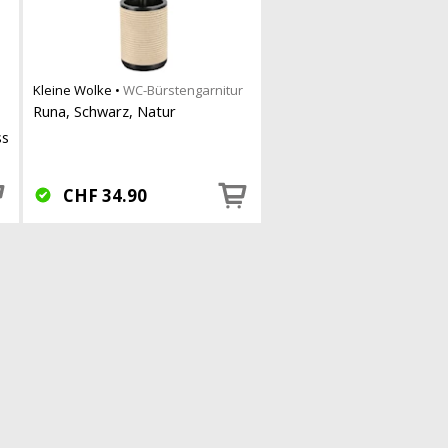
Kleine Wolke
•
WC-Bürstengarnitur
Runa, Schwarz, Natur
ss
CHF
34.90