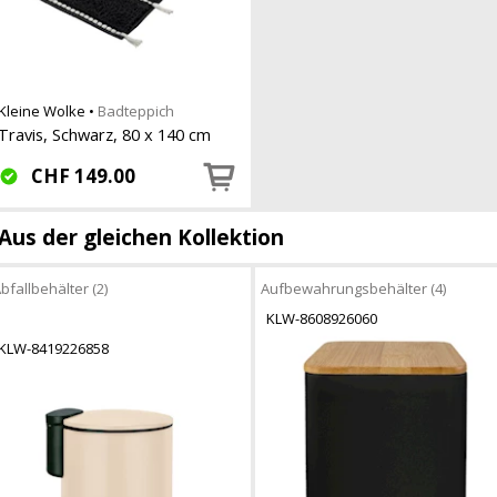
Kleine Wolke
•
Badteppich
Travis, Schwarz, 80 x 140 cm
CHF
149.00
Aus der gleichen Kollektion
bfallbehälter (2)
Aufbewahrungsbehälter (4)
KLW-8608926060
KLW-8419226858