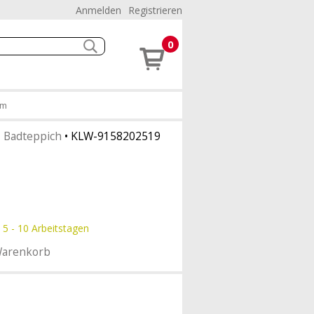
Anmelden
Registrieren
0
cm
•
Badteppich
•
KLW-9158202519
 5 - 10 Arbeitstagen
Warenkorb