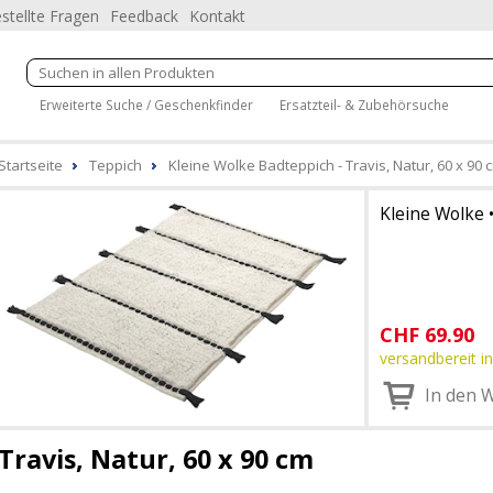
stellte Fragen
Feedback
Kontakt
Erweiterte Suche / Geschenkfinder
Ersatzteil- & Zubehörsuche
Startseite
Teppich
Kleine Wolke Badteppich - Travis, Natur, 60 x 90 
Kleine Wolke
CHF
69.90
versandbereit in
In den 
Travis, Natur, 60 x 90 cm