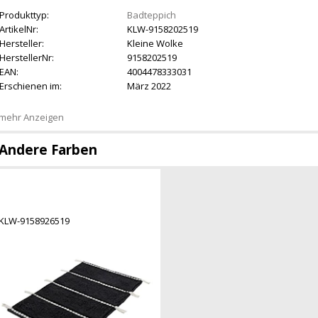
Produkttyp:
Badteppich
ArtikelNr:
KLW-9158202519
Hersteller:
Kleine Wolke
HerstellerNr:
9158202519
EAN:
4004478333031
Erschienen im:
März 2022
mehr Anzeigen
Andere Farben
KLW-9158926519