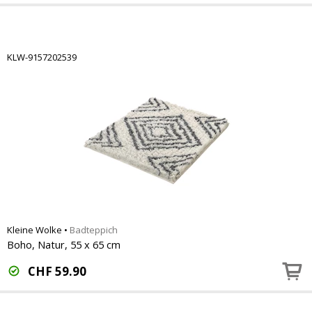
KLW-9157202539
Kleine Wolke
•
Badteppich
Boho, Natur, 55 x 65 cm
CHF
59.90