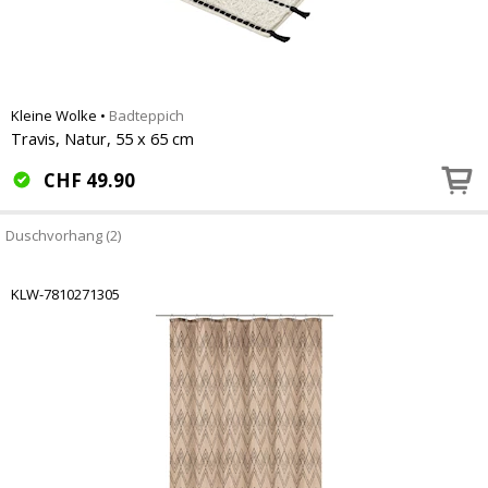
Kleine Wolke
•
Badteppich
Travis, Natur, 55 x 65 cm
CHF
49.90
Duschvorhang (2)
KLW-7810271305