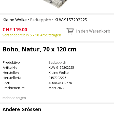
Kleine Wolke
•
Badteppich
•
KLW-9157202225
CHF
119.00
In den Warenkorb
versandbereit in 5 - 10 Arbeitstagen
Boho, Natur, 70 x 120 cm
Produkttyp:
Badteppich
ArtikelNr:
KLW-9157202225
Hersteller:
Kleine Wolke
HerstellerNr:
9157202225
EAN:
4004478332676
Erschienen im:
März 2022
mehr Anzeigen
Andere Grössen