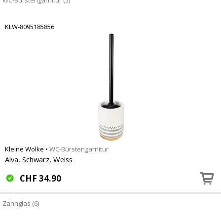
WC-Bürstengarnitur (5)
KLW-8095185856
Kleine Wolke
•
WC-Bürstengarnitur
Alva, Schwarz, Weiss
CHF
34.90
Zahnglas (6)