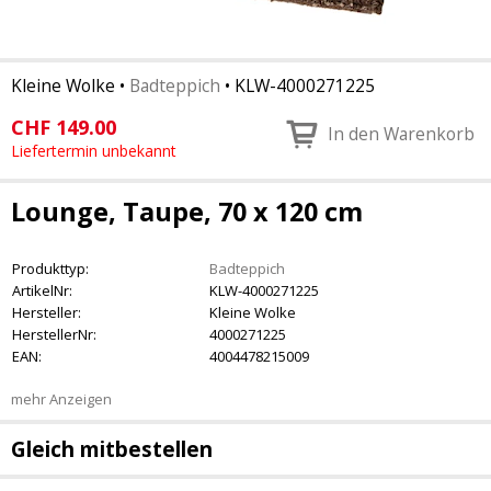
Kleine Wolke
•
Badteppich
•
KLW-4000271225
CHF
149.00
In den Warenkorb
Liefertermin unbekannt
Lounge, Taupe, 70 x 120 cm
Produkttyp:
Badteppich
ArtikelNr:
KLW-4000271225
Hersteller:
Kleine Wolke
HerstellerNr:
4000271225
EAN:
4004478215009
mehr Anzeigen
Gleich mitbestellen