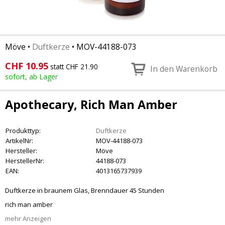
Möve
•
Duftkerze
•
MOV-44188-073
CHF
10.95
statt CHF 21.90
In den Warenkorb
sofort, ab Lager
Apothecary, Rich Man Amber
Produkttyp:
Duftkerze
ArtikelNr:
MOV-44188-073
Hersteller:
Möve
HerstellerNr:
44188-073
EAN:
4013165737939
Duftkerze in braunem Glas, Brenndauer 45 Stunden
rich man amber
mehr Anzeigen