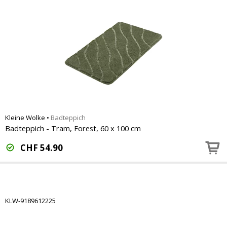
Kleine Wolke
•
Badteppich
Badteppich - Tram, Forest, 60 x 100 cm
CHF
54.90
KLW-9189612225