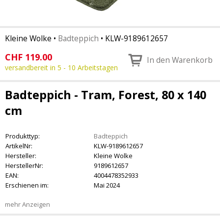
Kleine Wolke
•
Badteppich
•
KLW-9189612657
CHF
119.00
In den Warenkorb
versandbereit in 5 - 10 Arbeitstagen
Badteppich - Tram, Forest, 80 x 140
cm
Produkttyp:
Badteppich
ArtikelNr:
KLW-9189612657
Hersteller:
Kleine Wolke
HerstellerNr:
9189612657
EAN:
4004478352933
Erschienen im:
Mai 2024
mehr Anzeigen