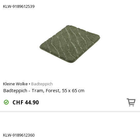
KLW-9189612539
Kleine Wolke
•
Badteppich
Badteppich - Tram, Forest, 55 x 65 cm
CHF
44.90
KLW-9189612360