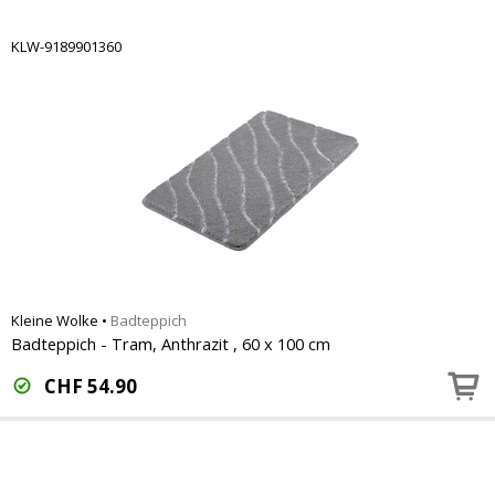
KLW-9189901360
Kleine Wolke
•
Badteppich
Badteppich - Tram, Anthrazit , 60 x 100 cm
CHF
54.90