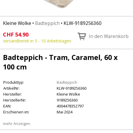
Kleine Wolke
•
Badteppich
•
KLW-9189256360
CHF
54.90
In den Warenkorb
versandbereit in 5 - 10 Arbeitstagen
Badteppich - Tram, Caramel, 60 x
100 cm
Produkttyp:
Badteppich
ArtikelNr:
KLW-9189256360
Hersteller:
Kleine Wolke
HerstellerNr:
9189256360
EAN:
4004478352797
Erschienen im:
Mai 2024
mehr Anzeigen