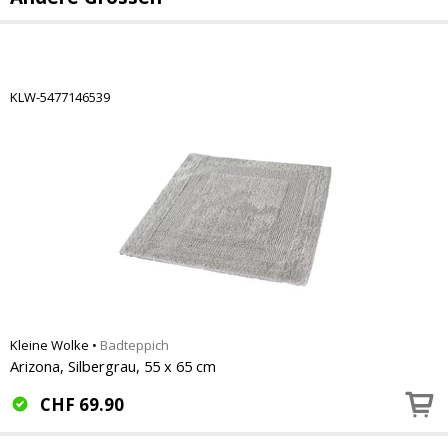
KLW-5477146539
Kleine Wolke
•
Badteppich
Arizona, Silbergrau, 55 x 65 cm
CHF
69.90