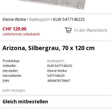
Kleine Wolke
•
Badteppich
•
KLW-5477146225
CHF
129.00
In den Warenkorb
Liefertermin unbekannt
Arizona, Silbergrau, 70 x 120 cm
Produkttyp:
Badteppich
ArtikelNr:
KLW-5477146225
Hersteller:
Kleine Wolke
HerstellerNr:
5477146225
EAN:
4004478170667
mehr Anzeigen
Gleich mitbestellen