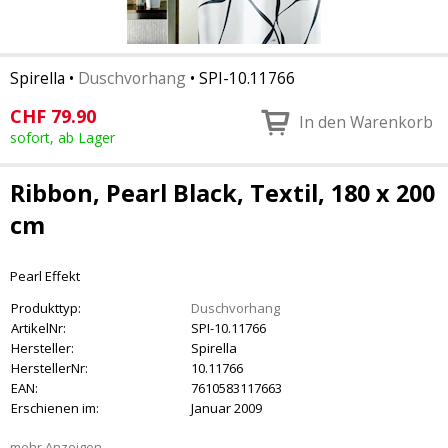
Spirella
•
Duschvorhang
•
SPI-10.11766
CHF
79.90
In den Warenkorb
sofort, ab Lager
Ribbon, Pearl Black, Textil, 180 x 200
cm
Pearl Effekt
Produkttyp:
Duschvorhang
ArtikelNr:
SPI-10.11766
Hersteller:
Spirella
HerstellerNr:
10.11766
EAN:
7610583117663
Erschienen im:
Januar 2009
mehr Anzeigen