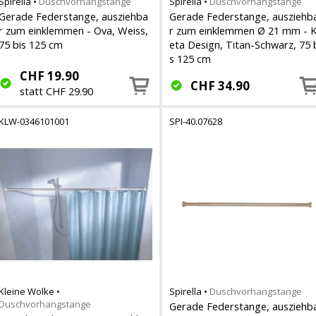
Spirella
•
Duschvorhangstange
Spirella
•
Duschvorhangstange
Gerade Federstange, ausziehba
Gerade Federstange, ausziehb
r zum einklemmen - Ova, Weiss,
r zum einklemmen Ø 21 mm - K
75 bis 125 cm
eta Design, Titan-Schwarz, 75 
s 125 cm
CHF
19.90
CHF
34.90
statt CHF 29.90
KLW-0346101001
SPI-40.07628
Kleine Wolke
•
Spirella
•
Duschvorhangstange
Duschvorhangstange
Gerade Federstange, ausziehb