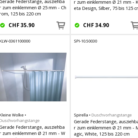
Gerade Federstange, ausziehba
r zum einklemmen Ø 21 mm - K
r zum einklemmen Ø 25 mm - Ch
eta Design, Silber, 75 bis 125 
rom, 125 bis 220 cm
CHF
35.90
CHF
34.90
KLW-0361100000
SPI-10.50030
Kleine Wolke
•
Spirella
•
Duschvorhangstange
Duschvorhangstange
Gerade Federstange, ausziehb
Gerade Federstange, ausziehba
r zum einklemmen Ø 21 mm - 
r zum einklemmen Ø 21 mm - W
agic, White, 125 bis 220 cm