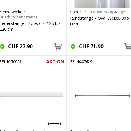
Kleine Wolke
•
Spirella
•
Duschvorhangstange
Duschvorhangstange
Rundstange - Ova, Weiss, 90 x 
Federstange - Schwarz, 125 bis
0 cm
220 cm
CHF
27.90
CHF
71.90
SPI-10.50063
SPI-40.07629