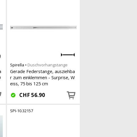
Spirella
•
Duschvorhangstange
a
Gerade Federstange, ausziehba
D
r zum einklemmen - Surprise, W
eiss, 75 bis 125 cm
CHF
56.90
SPI-10.32157