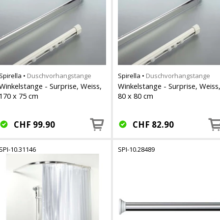
Spirella
•
Duschvorhangstange
Spirella
•
Duschvorhangstange
Winkelstange - Surprise, Weiss,
Winkelstange - Surprise, Weiss
170 x 75 cm
80 x 80 cm
CHF
99.90
CHF
82.90
SPI-10.31146
SPI-10.28489