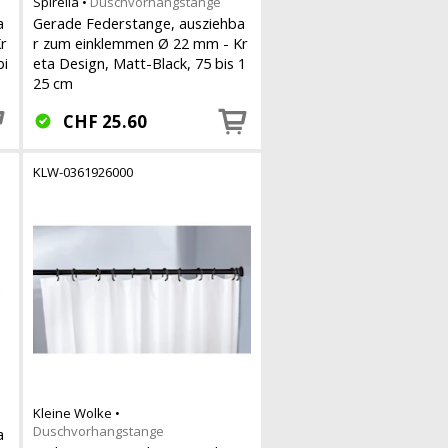
Spirella
•
Duschvorhangstange
a
Gerade Federstange, ausziehba
r
r zum einklemmen Ø 22 mm - Kr
bi
eta Design, Matt-Black, 75 bis 1
25 cm
CHF
25.60
KLW-0361926000
Kleine Wolke
•
Duschvorhangstange
a