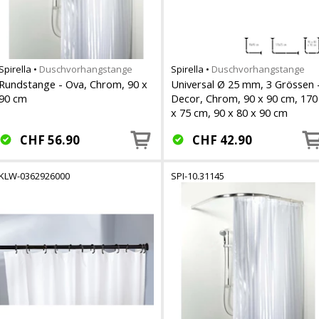
Spirella
•
Duschvorhangstange
Spirella
•
Duschvorhangstange
Rundstange - Ova, Chrom, 90 x
Universal Ø 25 mm, 3 Grössen 
90 cm
Decor, Chrom, 90 x 90 cm, 170
x 75 cm, 90 x 80 x 90 cm
CHF
56.90
CHF
42.90
KLW-0362926000
SPI-10.31145