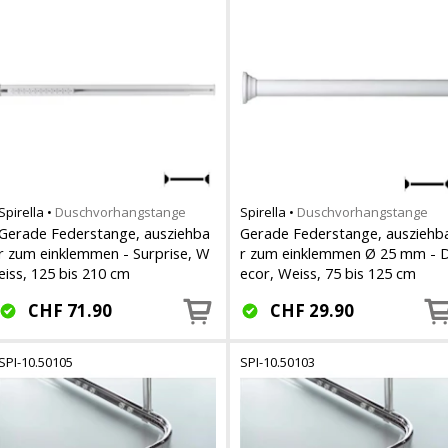
Spirella
•
Duschvorhangstange
Spirella
•
Duschvorhangstange
Gerade Federstange, ausziehba
Gerade Federstange, ausziehb
r zum einklemmen - Surprise, W
r zum einklemmen Ø 25 mm - 
eiss, 125 bis 210 cm
ecor, Weiss, 75 bis 125 cm
CHF
71.90
CHF
29.90
SPI-10.50105
SPI-10.50103