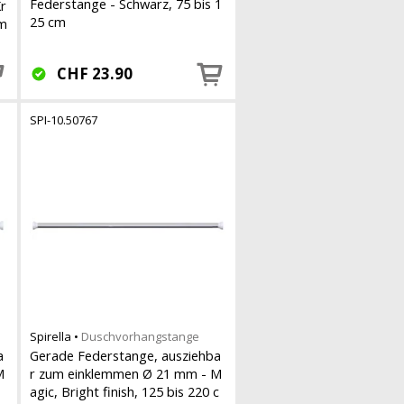
Federstange - Schwarz, 75 bis 1
r
25 cm
cm
CHF
23.90
SPI-10.50767
Spirella
•
Duschvorhangstange
a
Gerade Federstange, ausziehba
M
r zum einklemmen Ø 21 mm - M
agic, Bright finish, 125 bis 220 c