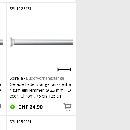
SPI-10.28475
Spirella
•
Duschvorhangstange
a
Gerade Federstange, ausziehba
D
r zum einklemmen Ø 25 mm - D
ecor, Chrom, 75 bis 125 cm
CHF
24.90
SPI-10.50081