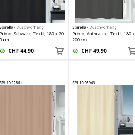
Spirella
•
Duschvorhang
Spirella
•
Duschvorhang
Primo, Schwarz, Textil, 180 x 20
Primo, Anthracite, Textil, 180 x
0 cm
200 cm
CHF
44.90
CHF
49.90
SPI-10.22861
SPI-10.05949