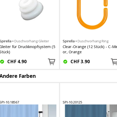
Spirella
•
Duschvorhang Gleiter
Spirella
•
Duschvorhang Ring
Gleiter für Druckknopfsystem (5
Clear-Orange (12 Stück) - C-Mi
Stück)
or, Orange
CHF
4.90
CHF
3.90
Andere Farben
SPI-10.18567
SPI-10.20125