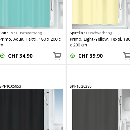
Spirella
•
Duschvorhang
Spirella
•
Duschvorhang
Primo, Aqua, Textil, 180 x 200 c
Primo, Light-Yellow, Textil, 18
m
x 200 cm
CHF
34.90
CHF
39.90
SPI-10.05953
SPI-10.20286