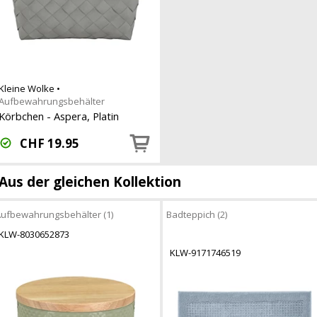
Kleine Wolke
•
Aufbewahrungsbehälter
Körbchen - Aspera, Platin
CHF
19.95
Aus der gleichen Kollektion
ufbewahrungsbehälter (1)
Badteppich (2)
KLW-8030652873
KLW-9171746519