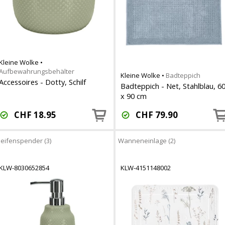
Kleine Wolke
•
Aufbewahrungsbehälter
Kleine Wolke
•
Badteppich
Accessoires - Dotty, Schilf
Badteppich - Net, Stahlblau, 6
x 90 cm
CHF
18.95
CHF
79.90
eifenspender (3)
Wanneneinlage (2)
KLW-8030652854
KLW-4151148002