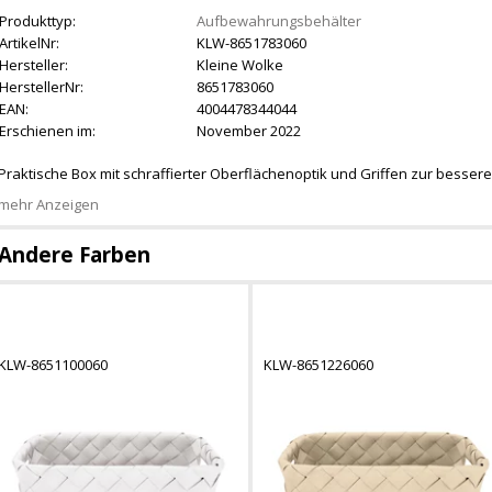
Produkttyp:
Aufbewahrungsbehälter
ArtikelNr:
KLW-8651783060
Hersteller:
Kleine Wolke
HerstellerNr:
8651783060
EAN:
4004478344044
Erschienen im:
November 2022
Praktische Box mit schraffierter Oberflächenoptik und Griffen zur bess
mehr Anzeigen
Andere Farben
KLW-8651100060
KLW-8651226060