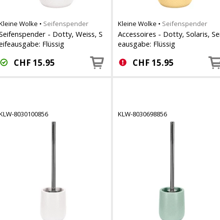
Kleine Wolke
•
Seifenspender
Kleine Wolke
•
Seifenspender
Seifenspender - Dotty, Weiss, S
Accessoires - Dotty, Solaris, Se
eifeausgabe: Flüssig
eausgabe: Flüssig
CHF
15.95
CHF
15.95
KLW-8030100856
KLW-8030698856