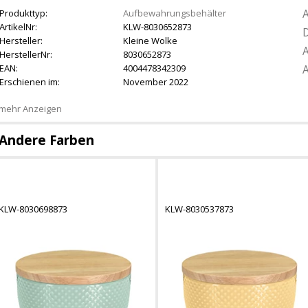
A
Produkttyp:
Aufbewahrungsbehälter
ArtikelNr:
KLW-8030652873
D
Hersteller:
Kleine Wolke
A
HerstellerNr:
8030652873
EAN:
4004478342309
A
Erschienen im:
November 2022
mehr Anzeigen
Andere Farben
KLW-8030698873
KLW-8030537873