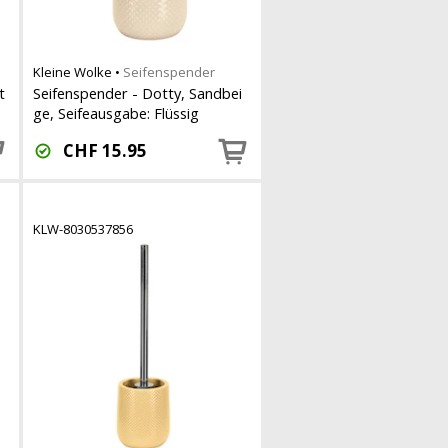
Kleine Wolke
•
Seifenspender
t
Seifenspender - Dotty, Sandbei
ge, Seifeausgabe: Flüssig
CHF
15.95
KLW-8030537856