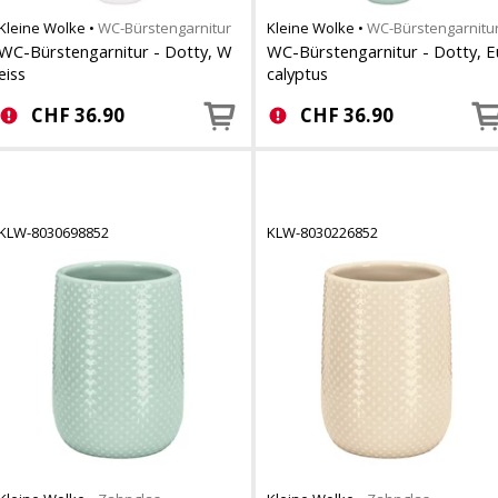
Kleine Wolke
•
WC-Bürstengarnitur
Kleine Wolke
•
WC-Bürstengarnitu
WC-Bürstengarnitur - Dotty, W
WC-Bürstengarnitur - Dotty, E
eiss
calyptus
CHF
36.90
CHF
36.90
KLW-8030698852
KLW-8030226852