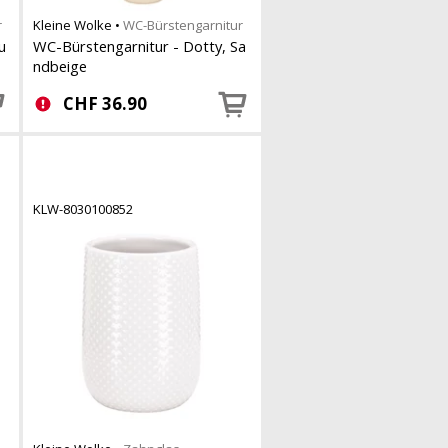
r
Kleine Wolke
•
WC-Bürstengarnitur
u
WC-Bürstengarnitur - Dotty, Sa
ndbeige
CHF
36.90
KLW-8030100852