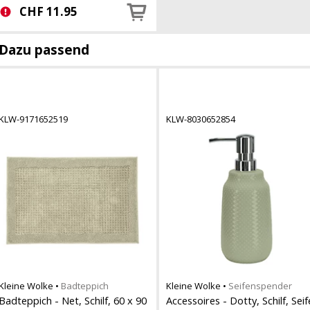
CHF
11.95
Dazu passend
KLW-9171652519
KLW-8030652854
Kleine Wolke
•
Badteppich
Kleine Wolke
•
Seifenspender
Badteppich - Net, Schilf, 60 x 90
Accessoires - Dotty, Schilf, Seif