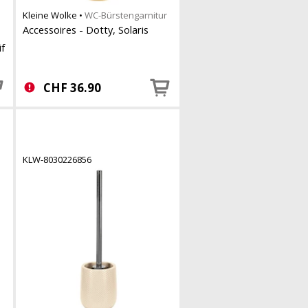
Kleine Wolke
•
WC-Bürstengarnitur
Accessoires - Dotty, Solaris
if
CHF
36.90
KLW-8030226856