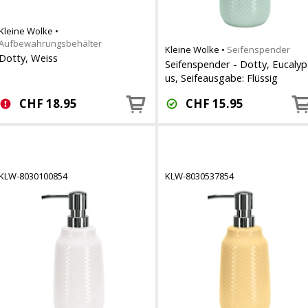
Kleine Wolke
•
Aufbewahrungsbehälter
Kleine Wolke
•
Seifenspender
Dotty, Weiss
Seifenspender - Dotty, Eucalyp
us, Seifeausgabe: Flüssig
CHF
18.95
CHF
15.95
KLW-8030100854
KLW-8030537854