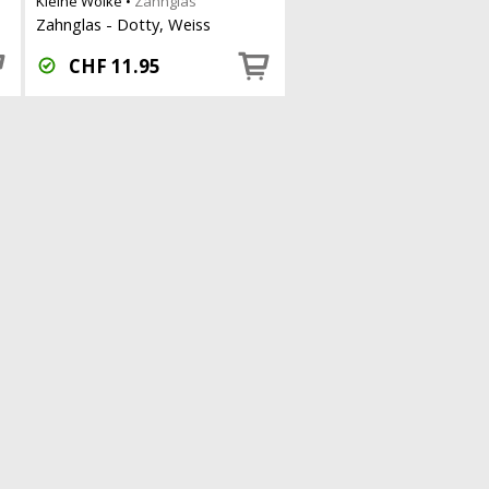
Kleine Wolke
•
Zahnglas
Zahnglas - Dotty, Weiss
CHF
11.95