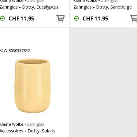
Kleine Wolke
•
Zahnglas
Kleine Wolke
•
Zahnglas
Zahnglas - Dotty, Eucalyptus
Zahnglas - Dotty, Sandbeige
CHF
11.95
CHF
11.95
KLW-8030537852
Kleine Wolke
•
Zahnglas
Accessoires - Dotty, Solaris