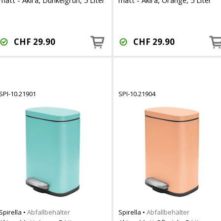
matt - Akira, Dunkelgrün, 5 Liter
matt - Akira, Orange, 5 Liter
CHF
29.90
CHF
29.90
SPI-10.21901
SPI-10.21904
Spirella
•
Abfallbehälter
Spirella
•
Abfallbehälter