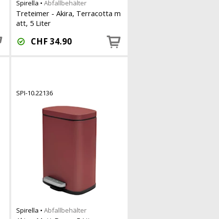
Spirella
•
Abfallbehälter
Treteimer - Akira, Terracotta m
att, 5 Liter
CHF
34.90
SPI-10.22136
Spirella
•
Abfallbehälter