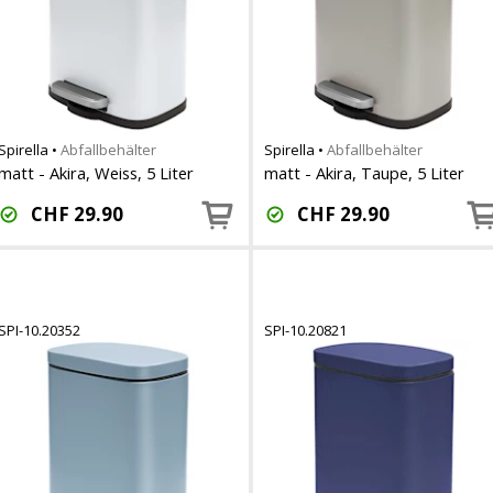
Spirella
•
Abfallbehälter
Spirella
•
Abfallbehälter
matt - Akira, Weiss, 5 Liter
matt - Akira, Taupe, 5 Liter
CHF
29.90
CHF
29.90
SPI-10.20352
SPI-10.20821