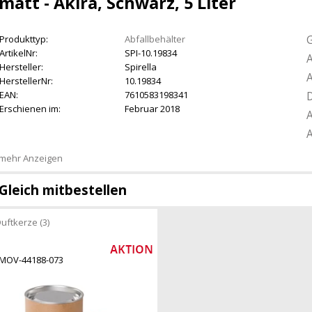
matt - Akira, Schwarz, 5 Liter
G
Produkttyp:
Abfallbehälter
ArtikelNr:
SPI-10.19834
A
Hersteller:
Spirella
A
HerstellerNr:
10.19834
EAN:
7610583198341
D
Erschienen im:
Februar 2018
A
A
mehr Anzeigen
Gleich mitbestellen
uftkerze (3)
MOV-44188-073