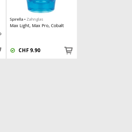
Spirella
•
Zahnglas
Max Light, Max Pro, Cobalt
b
CHF
9.90