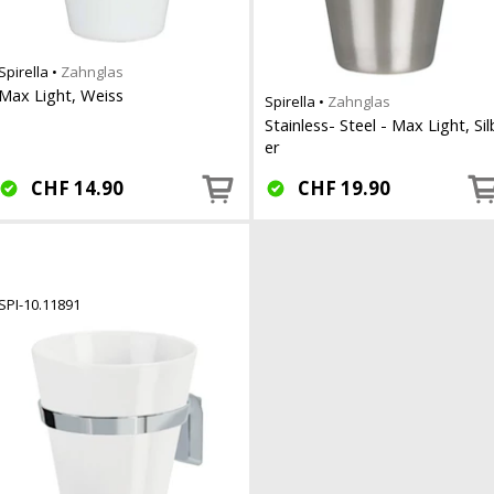
Spirella
•
Zahnglas
Max Light, Weiss
Spirella
•
Zahnglas
Stainless- Steel - Max Light, Sil
er
CHF
14.90
CHF
19.90
SPI-10.11891