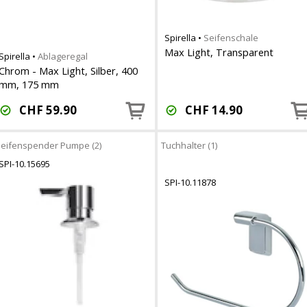
Spirella
•
Seifenschale
Max Light, Transparent
Spirella
•
Ablageregal
Chrom - Max Light, Silber, 400
mm, 175 mm
CHF
59.90
CHF
14.90
eifenspender Pumpe (2)
Tuchhalter (1)
SPI-10.15695
SPI-10.11878