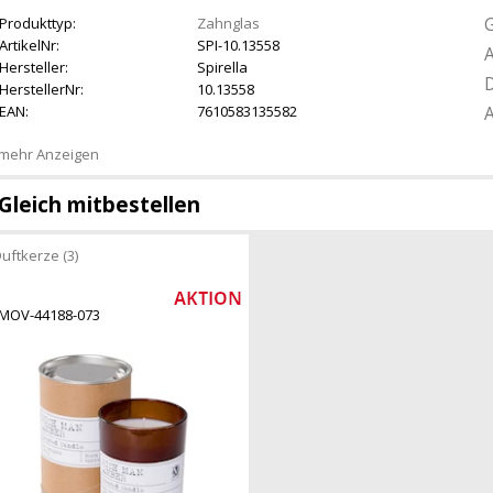
G
Produkttyp:
Zahnglas
ArtikelNr:
SPI-10.13558
A
Hersteller:
Spirella
D
HerstellerNr:
10.13558
EAN:
7610583135582
A
mehr Anzeigen
Gleich mitbestellen
uftkerze (3)
MOV-44188-073