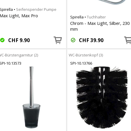
Spirella
•
Seifenspender Pumpe
Max Light, Max Pro
Spirella
•
Tuchhalter
Chrom - Max Light, Silber, 230
mm
CHF
9.90
CHF
39.90
C-Bürstengarnitur (2)
WC-Bürstenkopf (3)
SPI-10.13573
SPI-10.13766