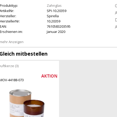
G
Produkttyp:
Zahnglas
ArtikelNr:
SPI-10.20359
A
Hersteller:
Spirella
D
HerstellerNr:
10.20359
EAN:
7610583203595
A
Erschienen im:
Januar 2020
mehr Anzeigen
Gleich mitbestellen
uftkerze (3)
MOV-44188-073