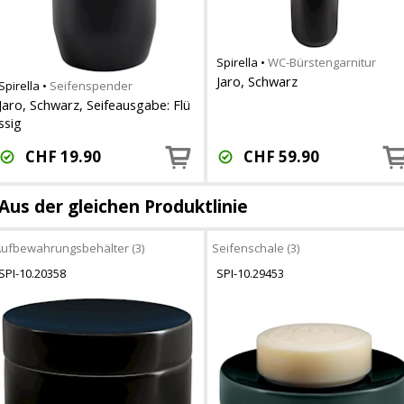
Spirella
•
WC-Bürstengarnitur
Jaro, Schwarz
Spirella
•
Seifenspender
Jaro, Schwarz, Seifeausgabe: Flü
ssig
CHF
19.90
CHF
59.90
Aus der gleichen Produktlinie
ufbewahrungsbehälter (3)
Seifenschale (3)
SPI-10.20358
SPI-10.29453