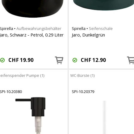
Spirella
•
Aufbewahrungsbehälter
Spirella
•
Seifenschale
Jaro, Schwarz - Petrol, 0.29 Liter
Jaro, Dunkelgrün
CHF
19.90
CHF
12.90
eifenspender Pumpe (1)
WC-Bürste (1)
SPI-10.20380
SPI-10.20379