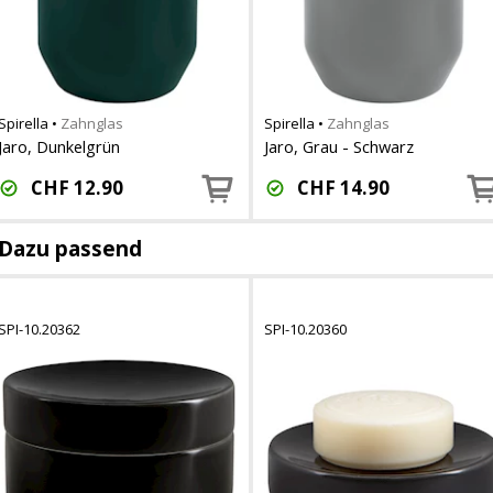
Spirella
•
Zahnglas
Spirella
•
Zahnglas
Jaro, Dunkelgrün
Jaro, Grau - Schwarz
CHF
12.90
CHF
14.90
Dazu passend
SPI-10.20362
SPI-10.20360