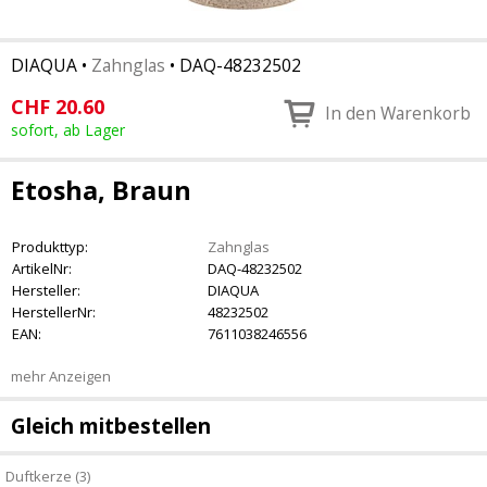
DIAQUA
•
Zahnglas
•
DAQ-48232502
CHF
20.60
In den Warenkorb
sofort, ab Lager
Etosha, Braun
Produkttyp:
Zahnglas
ArtikelNr:
DAQ-48232502
Hersteller:
DIAQUA
HerstellerNr:
48232502
EAN:
7611038246556
mehr Anzeigen
Gleich mitbestellen
Duftkerze (3)