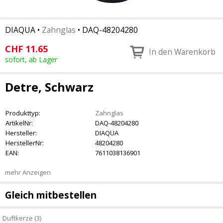
DIAQUA
•
Zahnglas
•
DAQ-48204280
CHF
11.65
In den Warenkorb
sofort, ab Lager
Detre, Schwarz
Produkttyp:
Zahnglas
ArtikelNr:
DAQ-48204280
Hersteller:
DIAQUA
HerstellerNr:
48204280
EAN:
7611038136901
mehr Anzeigen
Gleich mitbestellen
Duftkerze (3)