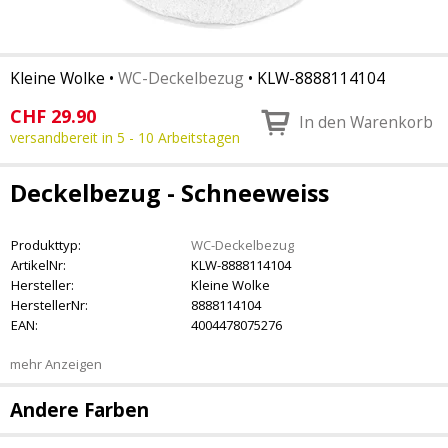
Kleine Wolke
•
WC-Deckelbezug
•
KLW-8888114104
CHF
29.90
In den Warenkorb
versandbereit in 5 - 10 Arbeitstagen
Deckelbezug - Schneeweiss
Produkttyp:
WC-Deckelbezug
ArtikelNr:
KLW-8888114104
Hersteller:
Kleine Wolke
HerstellerNr:
8888114104
EAN:
4004478075276
mehr Anzeigen
Andere Farben