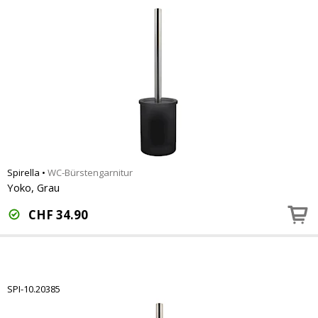
Spirella
•
WC-Bürstengarnitur
Yoko, Grau
CHF
34.90
SPI-10.20385