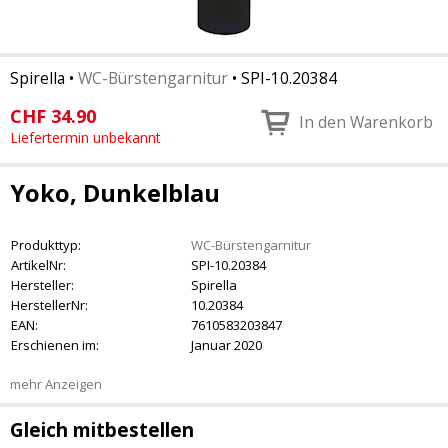
Spirella
•
WC-Bürstengarnitur
•
SPI-10.20384
CHF
34.90
In den Warenkorb
Liefertermin unbekannt
Yoko, Dunkelblau
Produkttyp:
WC-Bürstengarnitur
ArtikelNr:
SPI-10.20384
Hersteller:
Spirella
HerstellerNr:
10.20384
EAN:
7610583203847
Erschienen im:
Januar 2020
mehr Anzeigen
Gleich mitbestellen