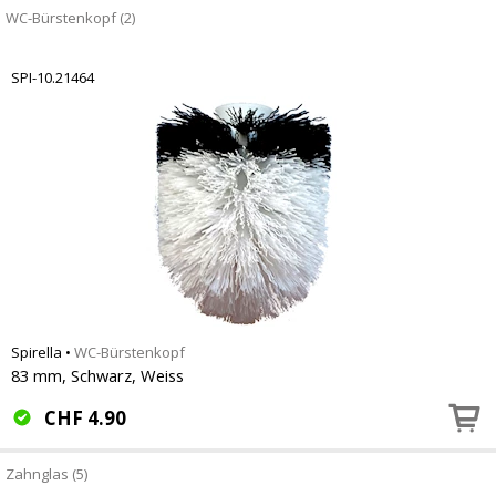
WC-Bürstenkopf (2)
SPI-10.21464
Spirella
•
WC-Bürstenkopf
83 mm, Schwarz, Weiss
CHF
4.90
Zahnglas (5)