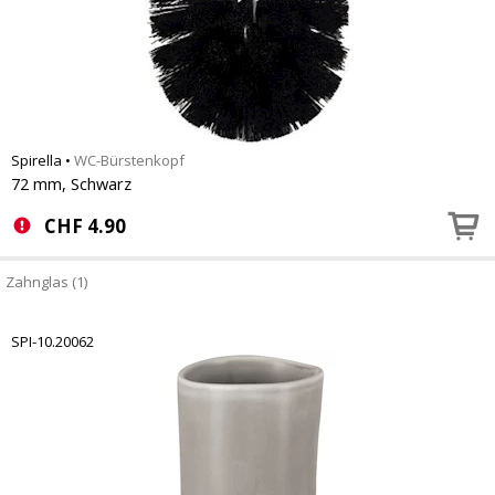
Spirella
•
WC-Bürstenkopf
72 mm, Schwarz
CHF
4.90
Zahnglas (1)
SPI-10.20062