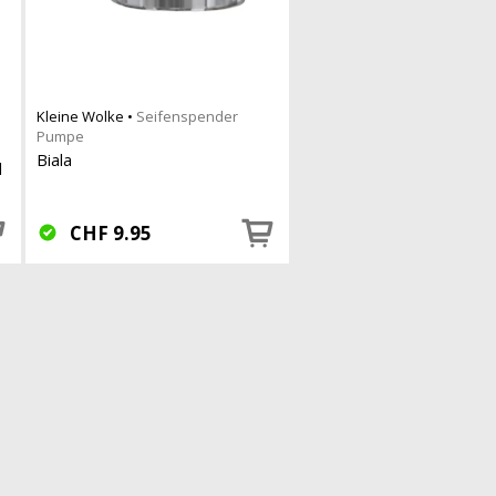
Kleine Wolke
•
Seifenspender
Pumpe
Biala
l
CHF
9.95