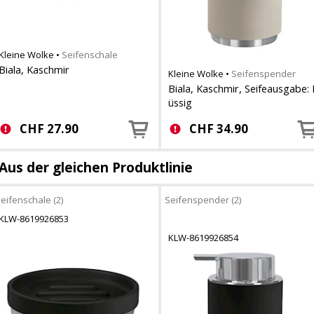
Kleine Wolke
•
Seifenschale
Biala, Kaschmir
Kleine Wolke
•
Seifenspender
Biala, Kaschmir, Seifeausgabe: 
üssig
CHF
27.90
CHF
34.90
Aus der gleichen Produktlinie
eifenschale (2)
Seifenspender (2)
KLW-8619926853
KLW-8619926854