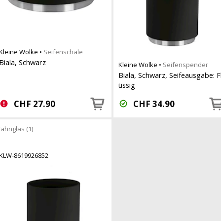
Kleine Wolke
•
Seifenschale
Biala, Schwarz
Kleine Wolke
•
Seifenspender
Biala, Schwarz, Seifeausgabe: F
üssig
CHF
27.90
CHF
34.90
ahnglas (1)
KLW-8619926852