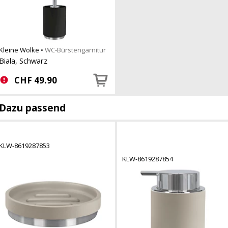
Kleine Wolke
•
WC-Bürstengarnitur
Biala, Schwarz
CHF
49.90
Dazu passend
KLW-8619287853
KLW-8619287854