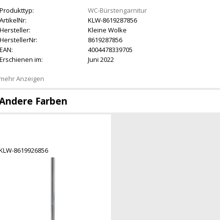
Produkttyp:
WC-Bürstengarnitur
ArtikelNr:
KLW-8619287856
Hersteller:
Kleine Wolke
HerstellerNr:
8619287856
EAN:
4004478339705
Erschienen im:
Juni 2022
mehr Anzeigen
Andere Farben
KLW-8619926856