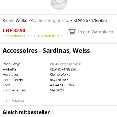
Kleine Wolke
•
WC-Bürstengarnitur
•
KLW-8674783856
CHF
32.90
In den Warenkorb
versandbereit in 5 - 10 Arbeitstagen
Accessoires - Sardinas, Weiss
Produkttyp:
WC-Bürstengarnitur
ArtikelNr:
KLW-8674783856
Hersteller:
Kleine Wolke
HerstellerNr:
8674783856
EAN:
4004478352766
Erschienen im:
Mai 2024
mehr Anzeigen
Gleich mitbestellen