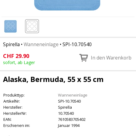
Spirella
•
Wanneneinlage
•
SPI-10.70540
CHF
29.90
In den Warenkorb
sofort, ab Lager
Alaska, Bermuda, 55 x 55 cm
Produkttyp:
Wanneneinlage
ArtikelNr:
SPI-10.70540
Hersteller:
Spirella
HerstellerNr:
10.70540
EAN:
7610583705402
Erschienen im:
Januar 1994