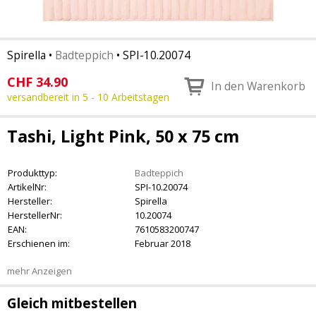
Spirella
•
Badteppich
•
SPI-10.20074
CHF
34.90
In den Warenkorb
versandbereit in 5 - 10 Arbeitstagen
Tashi, Light Pink, 50 x 75 cm
Produkttyp:
Badteppich
ArtikelNr:
SPI-10.20074
Hersteller:
Spirella
HerstellerNr:
10.20074
EAN:
7610583200747
Erschienen im:
Februar 2018
mehr Anzeigen
Gleich mitbestellen