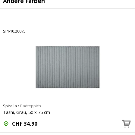
Andere Farben
SPI-10.20075
Spirella
•
Badteppich
Tashi, Grau, 50 x 75 cm
CHF
34.90