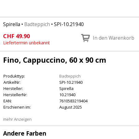
Spirella
•
Badteppich
•
SPI-10.21940
CHF
49.90
In den Warenkorb
Liefertermin unbekannt
Fino, Cappuccino, 60 x 90 cm
Produkttyp:
Badteppich
ArtikelNr:
SPI-10.21940
Hersteller:
Spirella
HerstellerNr:
10.21940
EAN:
7610583219404
Erschienen im:
August 2025
mehr Anzeigen
Andere Farben