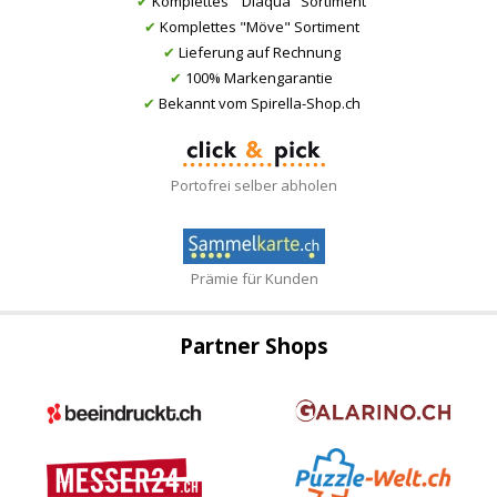
✔
Komplettes " Diaqua" Sortiment
✔
Komplettes "Möve" Sortiment
✔
Lieferung auf Rechnung
✔
100% Markengarantie
✔
Bekannt vom Spirella-Shop.ch
Portofrei selber abholen
Prämie für Kunden
Partner Shops