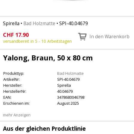
Spirella
•
Bad Holzmatte
•
SPI-40.04679
CHF
17.90
In den Warenkorb
versandbereit in 5 - 10 Arbeitstagen
Yalong, Braun, 50 x 80 cm
Produkttyp:
Bad Holzmatte
ArtikelNr:
SPI-40.04679
Hersteller:
Spirella
HerstellerNr:
40.04679
EAN:
3478680046798
Erschienen im:
August 2025
mehr Anzeigen
Aus der gleichen Produktlinie