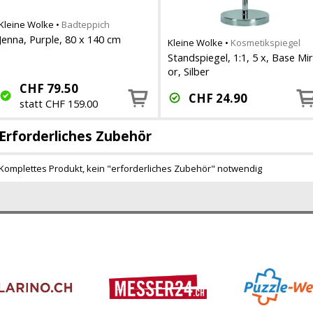
Kleine Wolke
•
Badteppich
Jenna, Purple, 80 x 140 cm
Kleine Wolke
•
Kosmetikspiegel
Standspiegel, 1:1, 5 x, Base Mir
or, Silber
CHF
79.50
CHF
24.90
statt CHF 159.00
Erforderliches Zubehör
Komplettes Produkt, kein "erforderliches Zubehör" notwendig