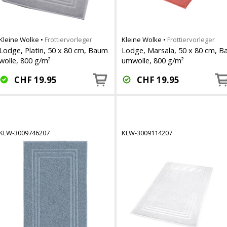
Kleine Wolke
•
Frottiervorleger
Kleine Wolke
•
Frottiervorleger
Lodge, Platin, 50 x 80 cm, Baum
Lodge, Marsala, 50 x 80 cm, B
wolle, 800 g/m²
umwolle, 800 g/m²
CHF
19.95
CHF
19.95
KLW-3009746207
KLW-3009114207