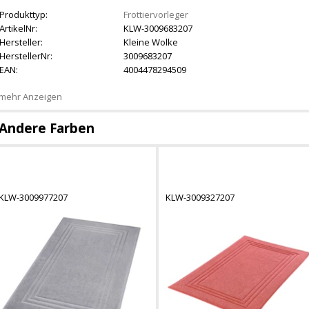
Produkttyp:
Frottiervorleger
ArtikelNr:
KLW-3009683207
Hersteller:
Kleine Wolke
HerstellerNr:
3009683207
EAN:
4004478294509
mehr Anzeigen
Andere Farben
KLW-3009977207
KLW-3009327207