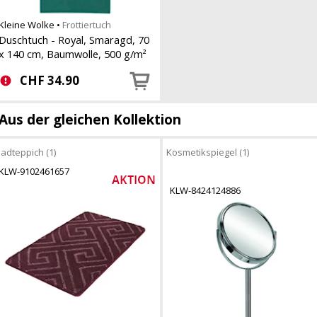
Kleine Wolke
•
Frottiertuch
Duschtuch - Royal, Smaragd, 70
x 140 cm, Baumwolle, 500 g/m²
CHF
34.90
Aus der gleichen Kollektion
adteppich (1)
Kosmetikspiegel (1)
KLW-9102461657
KLW-8424124886