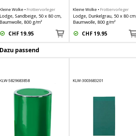
Kleine Wolke
•
Frottiervorleger
Kleine Wolke
•
Frottiervorleger
Lodge, Sandbeige, 50 x 80 cm,
Lodge, Dunkelgrau, 50 x 80 cm
Baumwolle, 800 g/m²
Baumwolle, 800 g/m²
CHF
19.95
CHF
19.95
Dazu passend
KLW-5829683858
KLW-3003683201