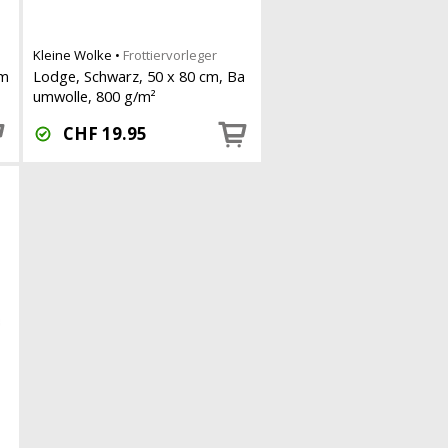
Kleine Wolke
•
Frottiervorleger
um
Lodge, Schwarz, 50 x 80 cm, Ba
umwolle, 800 g/m²
CHF
19.95