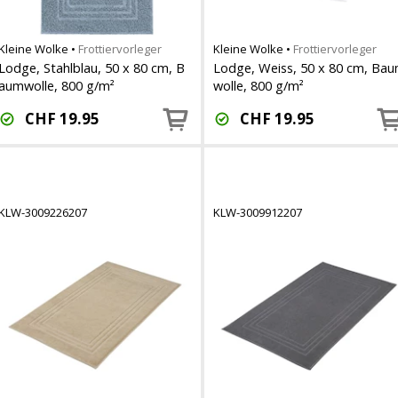
Kleine Wolke
•
Frottiervorleger
Kleine Wolke
•
Frottiervorleger
Lodge, Stahlblau, 50 x 80 cm, B
Lodge, Weiss, 50 x 80 cm, Ba
aumwolle, 800 g/m²
wolle, 800 g/m²
CHF
19.95
CHF
19.95
KLW-3009226207
KLW-3009912207