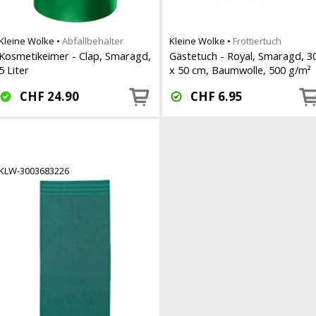
Kleine Wolke
•
Abfallbehälter
Kleine Wolke
•
Frottiertuch
Kosmetikeimer - Clap, Smaragd,
Gästetuch - Royal, Smaragd, 3
5 Liter
x 50 cm, Baumwolle, 500 g/m²
CHF
24.90
CHF
6.95
KLW-3003683226