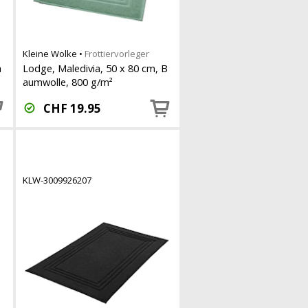
Kleine Wolke
•
Frottiervorleger
a
Lodge, Maledivia, 50 x 80 cm, B
aumwolle, 800 g/m²
CHF
19.95
KLW-3009926207