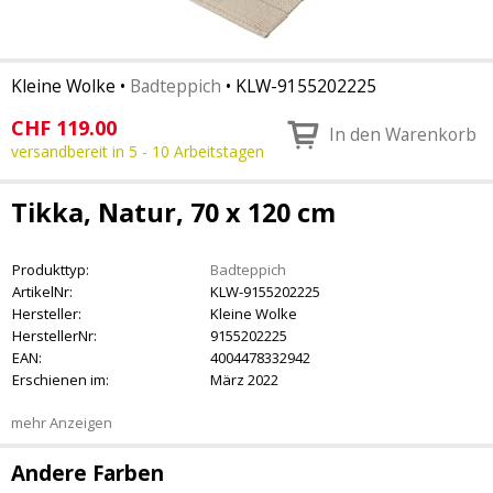
Kleine Wolke
•
Badteppich
•
KLW-9155202225
CHF
119.00
In den Warenkorb
versandbereit in 5 - 10 Arbeitstagen
Tikka, Natur, 70 x 120 cm
Produkttyp:
Badteppich
ArtikelNr:
KLW-9155202225
Hersteller:
Kleine Wolke
HerstellerNr:
9155202225
EAN:
4004478332942
Erschienen im:
März 2022
mehr Anzeigen
Andere Farben