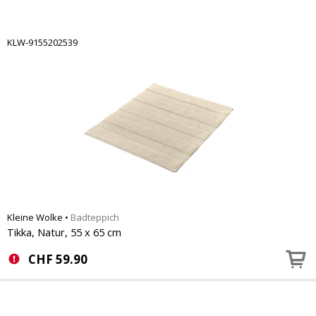
KLW-9155202539
Kleine Wolke
•
Badteppich
Tikka, Natur, 55 x 65 cm
CHF
59.90