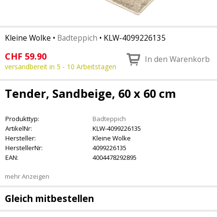
Kleine Wolke
•
Badteppich
•
KLW-4099226135
CHF
59.90
In den Warenkorb
versandbereit in 5 - 10 Arbeitstagen
Tender, Sandbeige, 60 x 60 cm
Produkttyp:
Badteppich
ArtikelNr:
KLW-4099226135
Hersteller:
Kleine Wolke
HerstellerNr:
4099226135
EAN:
4004478292895
mehr Anzeigen
Gleich mitbestellen