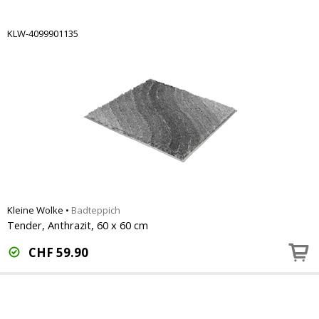
KLW-4099901135
Kleine Wolke
•
Badteppich
Tender, Anthrazit, 60 x 60 cm
CHF
59.90