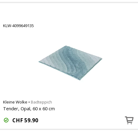
KLW-4099649135
Kleine Wolke
•
Badteppich
Tender, Opal, 60 x 60 cm
CHF
59.90