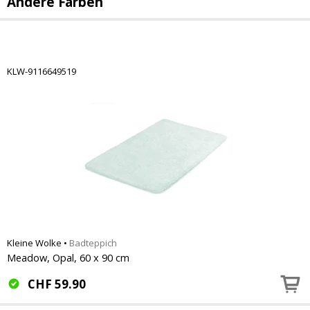
Andere Farben
KLW-9116649519
Kleine Wolke
•
Badteppich
Meadow, Opal, 60 x 90 cm
CHF
59.90