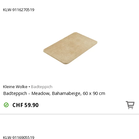
KLW-9116270519
Kleine Wolke
•
Badteppich
Badteppich - Meadow, Bahamabeige, 60 x 90 cm
CHF
59.90
KLW-9116905519