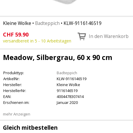
Kleine Wolke
•
Badteppich
•
KLW-9116146519
CHF
59.90
In den Warenkorb
versandbereit in 5 - 10 Arbeitstagen
Meadow, Silbergrau, 60 x 90 cm
Produkttyp:
Badteppich
ArtikelNr:
KLW-9116146519
Hersteller:
Kleine Wolke
HerstellerNr:
9116146519
EAN:
4004478307414
Erschienen im:
Januar 2020
mehr Anzeigen
Gleich mitbestellen