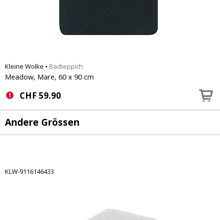
Kleine Wolke
•
Badteppich
Meadow, Mare, 60 x 90 cm
CHF
59.90
Andere Grössen
KLW-9116146433