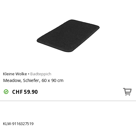
Kleine Wolke
•
Badteppich
Meadow, Schiefer, 60 x 90 cm
CHF
59.90
KLW-9116327519