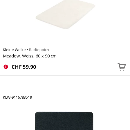
Kleine Wolke
•
Badteppich
Meadow, Weiss, 60 x 90 cm
CHF
59.90
KLW-9116783519