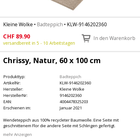
Kleine Wolke
•
Badteppich
•
KLW-9146202360
CHF
89.90
In den Warenkorb
versandbereit in 5 - 10 Arbeitstagen
Chrissy, Natur, 60 x 100 cm
Produkttyp:
Badteppich
ArtikelNr:
KLW-9146202360
Hersteller:
Kleine Wolke
HerstellerNr:
9146202360
EAN:
4004478325203
Erschienen im:
Januar 2021
Wendeteppich aus 100% recycleter Baumwolle. Eine Seite mit
geschnittenem Flor die andere Seite mit Schlingen gefertigt.
mehr Anzeigen