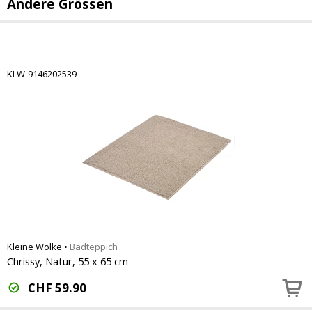
Andere Grössen
KLW-9146202539
Kleine Wolke
•
Badteppich
Chrissy, Natur, 55 x 65 cm
CHF
59.90