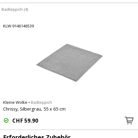
Badteppich (4)
KLW-9146146539
Kleine Wolke
•
Badteppich
Chrissy, Silbergrau, 55 x 65 cm
CHF
59.90
Erforderliches Zubehör