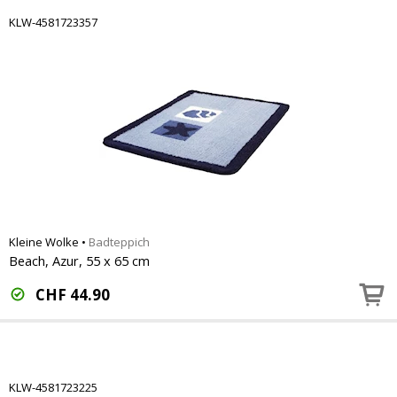
KLW-4581723357
Kleine Wolke
•
Badteppich
Beach, Azur, 55 x 65 cm
CHF
44.90
KLW-4581723225