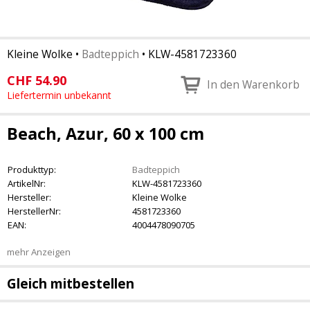
Kleine Wolke
•
Badteppich
•
KLW-4581723360
CHF
54.90
In den Warenkorb
Liefertermin unbekannt
Beach, Azur, 60 x 100 cm
Produkttyp:
Badteppich
ArtikelNr:
KLW-4581723360
Hersteller:
Kleine Wolke
HerstellerNr:
4581723360
EAN:
4004478090705
mehr Anzeigen
Gleich mitbestellen