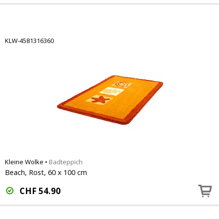
KLW-4581316360
Kleine Wolke
•
Badteppich
Beach, Rost, 60 x 100 cm
CHF
54.90