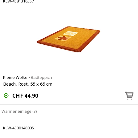
KLW-4581316357
Kleine Wolke
•
Badteppich
Beach, Rost, 55 x 65 cm
CHF
44.90
Wanneneinlage (3)
KLW-4300148005