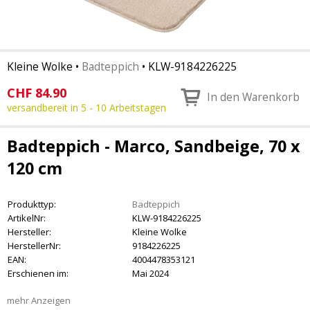
Kleine Wolke
•
Badteppich
•
KLW-9184226225
CHF
84.90
In den Warenkorb
versandbereit in 5 - 10 Arbeitstagen
Badteppich - Marco, Sandbeige, 70 x
120 cm
Produkttyp:
Badteppich
ArtikelNr:
KLW-9184226225
Hersteller:
Kleine Wolke
HerstellerNr:
9184226225
EAN:
4004478353121
Erschienen im:
Mai 2024
mehr Anzeigen