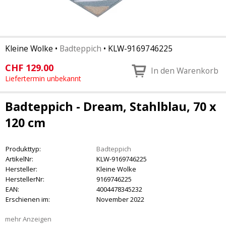
Kleine Wolke
•
Badteppich
•
KLW-9169746225
CHF
129.00
In den Warenkorb
Liefertermin unbekannt
Badteppich - Dream, Stahlblau, 70 x
120 cm
Produkttyp:
Badteppich
ArtikelNr:
KLW-9169746225
Hersteller:
Kleine Wolke
HerstellerNr:
9169746225
EAN:
4004478345232
Erschienen im:
November 2022
mehr Anzeigen