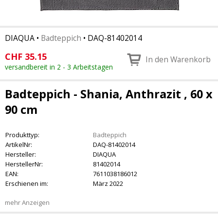
DIAQUA
•
Badteppich
•
DAQ-81402014
CHF
35.15
In den Warenkorb
versandbereit in 2 - 3 Arbeitstagen
Badteppich - Shania, Anthrazit , 60 x
90 cm
Produkttyp:
Badteppich
ArtikelNr:
DAQ-81402014
Hersteller:
DIAQUA
HerstellerNr:
81402014
EAN:
7611038186012
Erschienen im:
März 2022
mehr Anzeigen