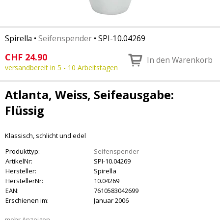
Spirella
•
Seifenspender
•
SPI-10.04269
CHF
24.90
In den Warenkorb
versandbereit in 5 - 10 Arbeitstagen
Atlanta, Weiss, Seifeausgabe:
Flüssig
Klassisch, schlicht und edel
Produkttyp:
Seifenspender
ArtikelNr:
SPI-10.04269
Hersteller:
Spirella
HerstellerNr:
10.04269
EAN:
7610583042699
Erschienen im:
Januar 2006
mehr Anzeigen