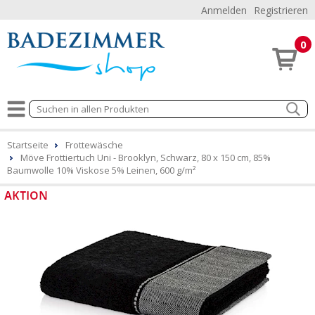
Anmelden
Registrieren
0
Startseite
Frottewäsche
Möve Frottiertuch Uni - Brooklyn, Schwarz, 80 x 150 cm, 85%
Baumwolle 10% Viskose 5% Leinen, 600 g/m²