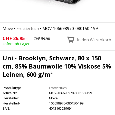
Möve
•
Frottiertuch
•
MOV-106698970-080150-199
CHF
26.95
statt CHF 59.90
In den Warenkorb
sofort, ab Lager
Uni - Brooklyn, Schwarz, 80 x 150
cm, 85% Baumwolle 10% Viskose 5%
Leinen, 600 g/m²
Produkttyp:
Frottiertuch
ArtikelNr:
MOV-106698970-080150-199
Hersteller:
Möve
HerstellerNr:
106698970-080150-199
EAN:
4013165539694