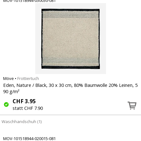
MOV-101518944-030030-081
Möve
•
Frottiertuch
Eden, Nature / Black, 30 x 30 cm, 80% Baumwolle 20% Leinen, 5
90 g/m²
CHF
3.95
statt CHF 7.90
Waschhandschuh (1)
MOV-101518944-020015-081