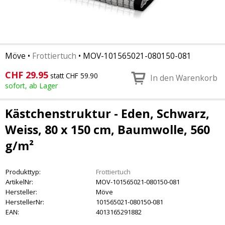
Möve
•
Frottiertuch
•
MOV-101565021-080150-081
CHF
29.95
statt CHF 59.90
In den Warenkorb
sofort, ab Lager
Kästchenstruktur - Eden, Schwarz,
Weiss, 80 x 150 cm, Baumwolle, 560
g/m²
Produkttyp:
Frottiertuch
ArtikelNr:
MOV-101565021-080150-081
Hersteller:
Möve
HerstellerNr:
101565021-080150-081
EAN:
4013165291882