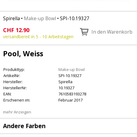
Spirella
•
Make-up Bowl
•
SPI-10.19327
CHF
12.90
In den Warenkorb
versandbereit in 5 - 10 Arbeitstagen
Pool, Weiss
Produkttyp:
Make-up Bowl
ArtikelNr:
SPI-10.19327
Hersteller:
Spirella
HerstellerNr:
10.19327
EAN:
7610583193278
Erschienen im:
Februar 2017
mehr Anzeigen
Andere Farben