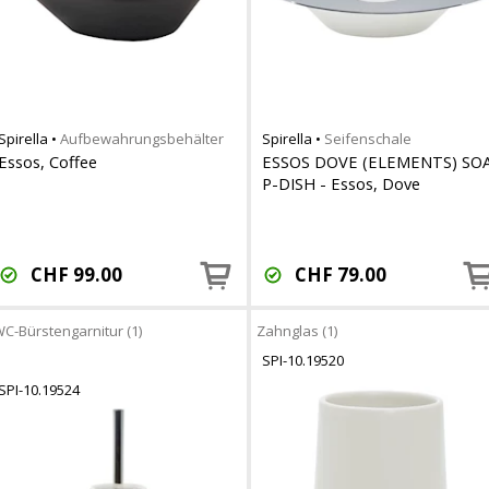
Spirella
•
Aufbewahrungsbehälter
Spirella
•
Seifenschale
Essos, Coffee
ESSOS DOVE (ELEMENTS) SO
P-DISH - Essos, Dove
CHF
99.00
CHF
79.00
C-Bürstengarnitur (1)
Zahnglas (1)
SPI-10.19520
SPI-10.19524