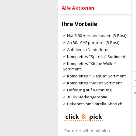
Ihre Vorteile
✔
Nur 5.90 Versandkosten (B-Post)
✔
Ab 50.- CHF portofrei (B-Post)
✔
Abholen in Niederlenz
✔
Komplettes "Spirella" Sortiment
✔
Komplettes "Kleine Wolke"
Sortiment
✔
Komplettes " Diaqua" Sortiment
✔
Komplettes "Möve" Sortiment
✔
Lieferung auf Rechnung
A
✔
100% Markengarantie
✔
Bekannt vom Spirella-Shop.ch
Portofrei selber abholen